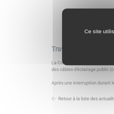
Ce site util
Travaux d'enfouiss
La Commune a engagé une 4 ièm
des câbles d'éclairage public (
Après une interruption durant 
Retour à la liste des actuali