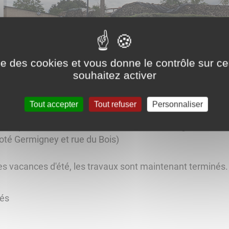
ise des cookies et vous donne le contrôle sur 
souhaitez activer
ement
Tout accepter
Tout refuser
Personnaliser
e phase de travaux d'enfouissement des lignes électri
coté Germigney et rue du Bois)
les vacances d'été, les travaux sont maintenant terminés.
tés