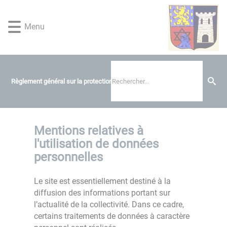
Lien
Lien
Lien
Lien
Panneau de gestion des cookies
d'accès
d'accès
d'accès
d'accès
Menu
rapide
rapide
rapide
rapide
au
au
à
au
menu
contenu
la
pied
principal
recherche
de
page
Règlement général sur la protection des données
Mentions relatives à
l'utilisation de données
personnelles
Le site est essentiellement destiné à la
diffusion des informations portant sur
l’actualité de la collectivité. Dans ce cadre,
certains traitements de données à caractère