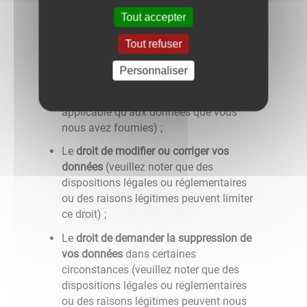
Dans certaines circonstances, le
droit de
Tout accepter
recevoir des données sous forme
Tout refuser
électronique
et/ou de nous demander de
transmettre ces informations à un tiers
Personnaliser
lorsque cela est techniquement possible
(veuillez noter que ce droit n'est
applicable qu'aux données que vous
nous avez fournies) ;
Le
droit de modifier ou corriger vos
données
(veuillez noter que des
dispositions légales ou réglementaires
ou des raisons légitimes peuvent limiter
ce droit) ;
Le
droit de demander la suppression de
vos données
dans certaines
circonstances (veuillez noter que des
dispositions légales ou réglementaires
ou des raisons légitimes peuvent nous