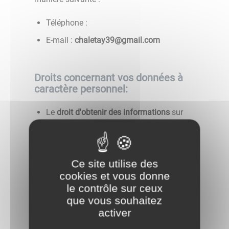
Téléphone :
E-mail :
moc.liamg@93yatelahc
Droits concernant vos données à
caractère personnel:
Le
droit d'obtenir des informations
sur
les données que nous détenons sur vous
et les traitements mis en œuvre ;
Lorsque le traitement est fondé sur votre
Ce site utilise des
consentement, vous avez le
droit de
cookies et vous donne
retirer ce consentement à tout moment
.
le contrôle sur ceux
Cette action ne portera pas atteinte à la
que vous souhaitez
licéité du traitement fondé sur le
activer
consentement effectué avant le retrait de
celui-ci ;