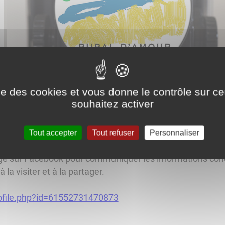
ise des cookies et vous donne le contrôle sur 
souhaitez activer
r"
Tout accepter
Tout refuser
Personnaliser
e,après avoir organisé une première édition de Photo Rura
ge sur Facebook pour communiquer les informations conc
 la visiter et à la partager.
ofile.php?id=61552731470873