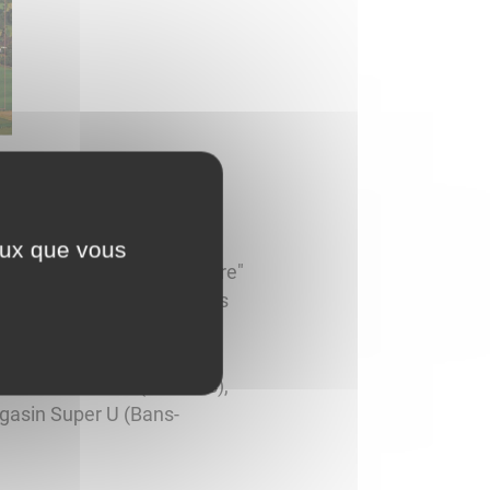
ceux que vous
d'Amour entre Airs et Terre"
 de photos touristiques des
et Relais du Val (Santans),
gasin Super U (Bans-