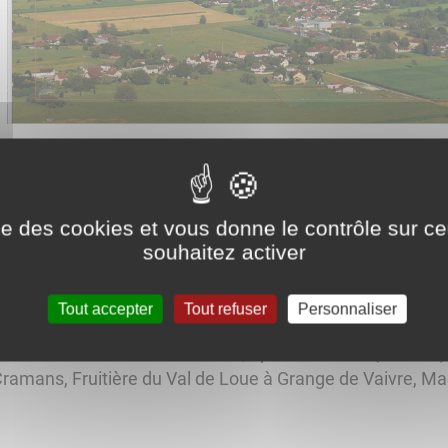
ise des cookies et vous donne le contrôle sur 
 Amet consacré au Val d'Amour. Ce deuxième ouvrage "Val 
souhaitez activer
es vues aériennes des villages de la région et "à terre"
Tout accepter
Tout refuser
Personnaliser
esse Arc et Senans et Mouchard, Epiceries Zette (Ounans) 
ramans, Fruitière du Val de Loue à Grange de Vaivre, Ma