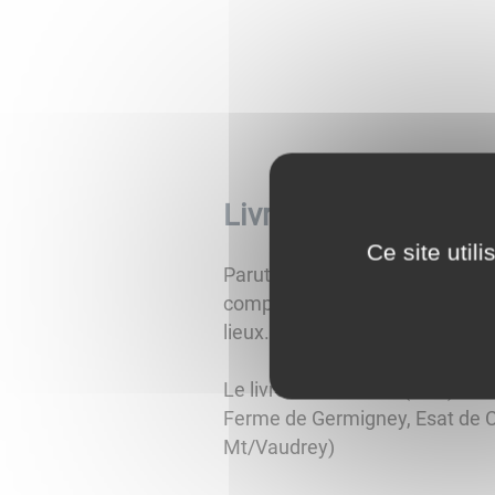
Livre Val d'Amour
Ce site util
Parution du livre photos de jp
comporte cette fois de nombreus
lieux.
Le livre est en vente (20 €) Pr
Ferme de Germigney, Esat de C
Mt/Vaudrey)