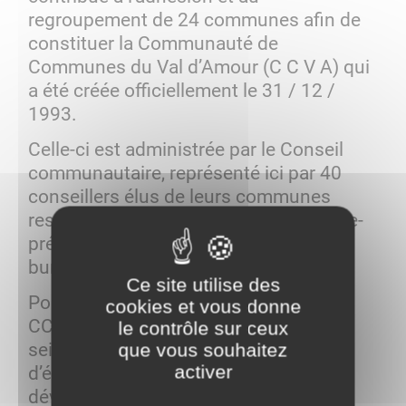
regroupement de 24 communes afin de
constituer la Communauté de
Communes du Val d’Amour (C C V A) qui
a été créée officiellement le 31 / 12 /
1993.
Celle-ci est administrée par le Conseil
communautaire, représenté ici par 40
conseillers élus de leurs communes
respectives, avec un Président et 8 vice-
présidents formant actuellement le
bureau.
Ce site utilise des
Pour ses 9300 habitants, l’objet de la
cookies et vous donne
CCVA est d’associer les communes au
le contrôle sur ceux
sein d’un espace de solidarité en vue
que vous souhaitez
activer
d’élaborer un projet commun de
développement et d’aménagement du