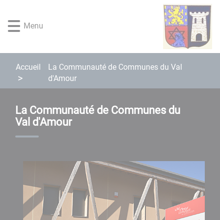
Lien
Lien
Lien
Lien
Panneau de gestion des cookies
d'accès
d'accès
d'accès
d'accès
Menu
rapide
rapide
rapide
rapide
au
au
à
au
menu
contenu
la
pied
principal
recherche
de
Accueil
La Communauté de Communes du Val
page
d'Amour
La Communauté de Communes du
Val d'Amour