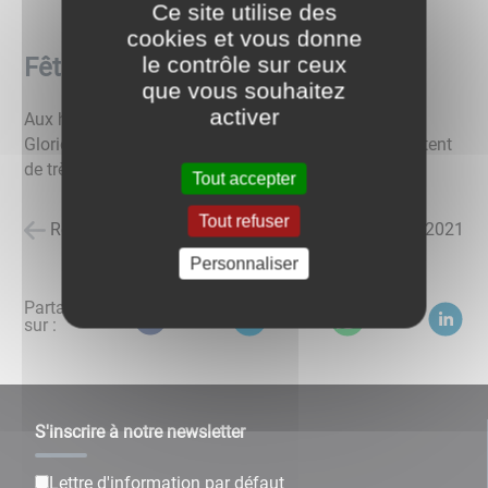
Ce site utilise des
cookies et vous donne
le contrôle sur ceux
Fêtes de fin d'année
que vous souhaitez
activer
Aux habitants de Chatelay et visiteurs du site, Daniel
Gloriod et les membres du Conseil Municipal souhaitent
de très bonnes fêtes de fin d'année !
Tout accepter
Tout refuser
Retour à la liste des actualités
posté le
24/12/2021
Personnaliser
Partagez
sur :
S'inscrire à notre newsletter
Lettre d'information par défaut