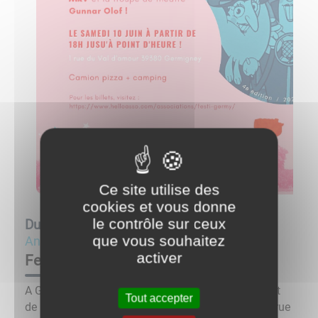
Ce site utilise des
cookies et vous donne
le contrôle sur ceux
Du
10/06/23 à 18:00
au
11/06/23 à 12:00
que vous souhaitez
Animations
activer
Festi Germy
A Germigney, 4ieme édition du festival de théâtre et
Tout accepter
de musique Festi Germi le samedi 10 juin 2023 (1 rue