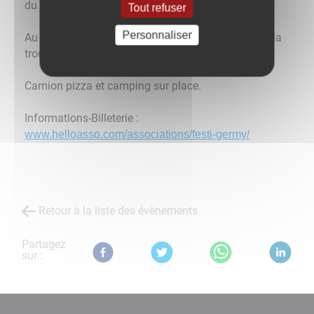
du Val d'Amour)
Tout refuser
Personnaliser
Au programme : 130Bpm, DJ Mini Murray, MRV et la
troupe de théâtre Gunnar Olof.
Camion pizza et camping sur place.
Informations-Billeterie :
www.helloasso.com/associations/festi-germy/
Retour à la liste des évènements
Partagez
sur :