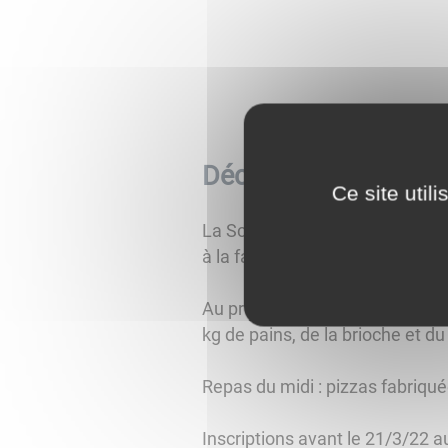
Découverte et Forma
Ce site util
La Scop Terre de Pains, bien c
à la fabrication du pain. le 2 Av
Au programme : vivre les différ
kg de pains, de la brioche et du
Repas du midi : pizzas fabriq
Inscriptions avant le 21/3/22 