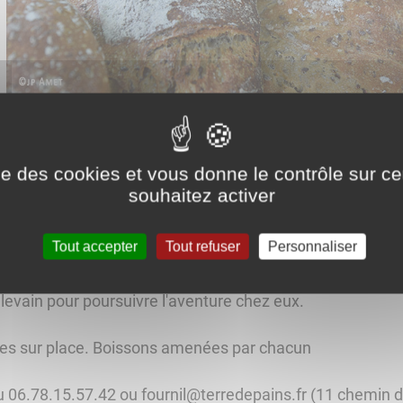
tion Pains
ise des cookies et vous donne le contrôle sur 
souhaitez activer
onnue dans le Val d'Amour, organise une journée découver
ril 2022 de 9h à 17h
Tout accepter
Tout refuser
Personnaliser
entes étapes de la fabrication du pain. Le faire par soi m
 levain pour poursuivre l'aventure chez eux.
uées sur place. Boissons amenées par chacun
au 06.78.15.57.42 ou fournil@terredepains.fr (11 chemin 