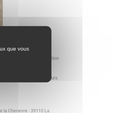
ceux que vous
te, transmission et formation
ême et repartir avec plusieurs
de la Chenevre - 39110 La