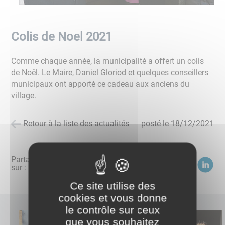
Colis de Noel 2021
Comme chaque année, la municipalité a offert un colis
de Noêl. Le Maire, Daniel Gloriod et quelques conseillers
municipaux ont apporté ce cadeau aux anciens du
village.
Retour à la liste des actualités
posté le
18/12/2021
Partagez
sur :
Ce site utilise des
cookies et vous donne
le contrôle sur ceux
que vous souhaitez