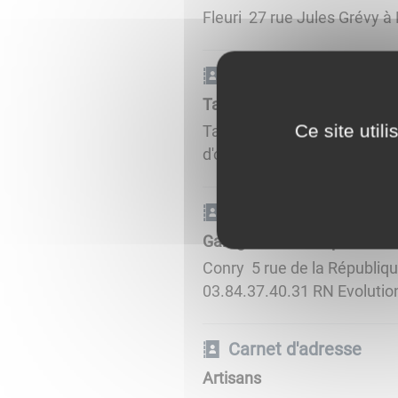
Fleuri 27 rue Jules Grévy à
Carnet d'adresse
Tabac - Presse
Ce site util
Tabac - Presse Maison de la
d'ouvertures : du Lundi au 
Carnet d'adresse
Garages - Mécanique Auto e
Conry 5 rue de la République
03.84.37.40.31 RN Evolution 
Carnet d'adresse
Artisans