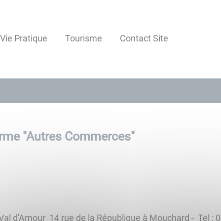
Vie Pratique
Tourisme
Contact Site
rme "
Autres Commerces
"
al d'Amour 14 rue de la République à Mouchard - Tel : 0