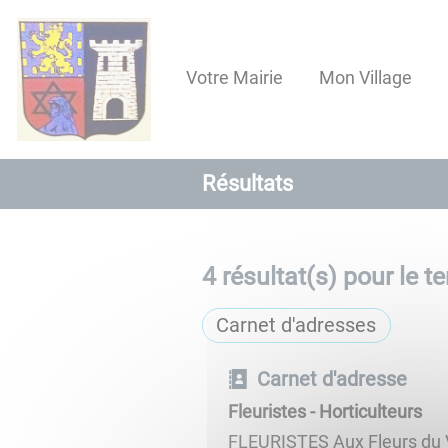
Lien
Lien
Lien
Lien
Panneau de gestion des cookies
d'accès
d'accès
d'accès
d'accès
rapide
rapide
rapide
rapide
Votre Mairie
Mon Village
au
au
à
au
menu
contenu
la
pied
principal
recherche
de
page
Résultats
4
résultat(s) pour le te
Carnet d'adresses
Carnet d'adresse
Fleuristes - Horticulteurs
FLEURISTES Aux Fleurs du V