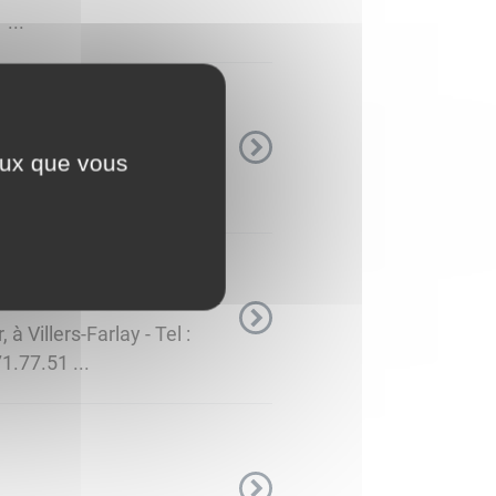
...
ceux que vous
83 61 Horaires
à 12h Le Rucher : ...
 Villers-Farlay - Tel :
1.77.51 ...