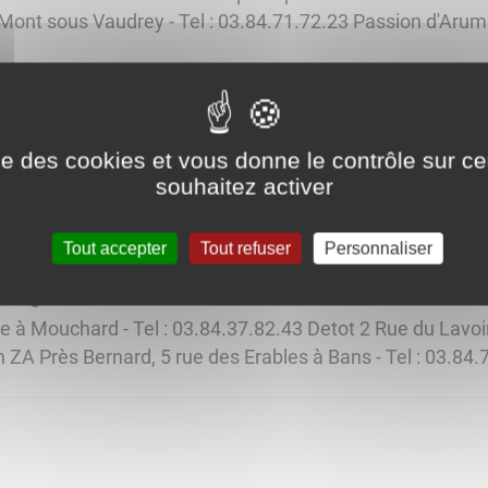
 Mont sous Vaudrey - Tel : 03.84.71.72.23 Passion d'Arum 
ise des cookies et vous donne le contrôle sur 
 Presse 3 rue de Strasbourg à Mouchard - Tel :03 84 37 
souhaitez activer
Samedi de 6h15 à 12H15 et de 14h à 19h - Dimanche de 8h 
Tout accepter
Tout refuser
Personnaliser
t Agricole
 à Mouchard - Tel : 03.84.37.82.43 Detot 2 Rue du Lavoir, à
ZA Près Bernard, 5 rue des Erables à Bans - Tel : 03.84.7