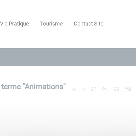
Vie Pratique
Tourisme
Contact Site
 terme "
Animations
"
<<
<
20
21
22
23