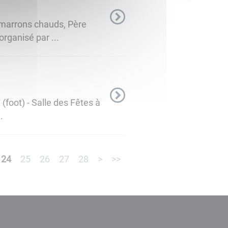
t marrons chauds, Père
rganisé par ...
(foot) - Salle des Fêtes à
.
24
25
26
27
28
>
>>