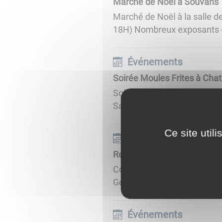
Marché de Noël à Souvans
Marché de Noël à la salle 
18H) Nombreux exposants - v
Événements
Soirée Moules Frites à Chat
Soirée Moules Frites avec 
Samedi 30 novembre 2024 à pa
Ce site util
Événements
Repas Anciens Fin d'Année
Comme l'année dernière, il e
Germigney, Chatelay et Chis
Événements