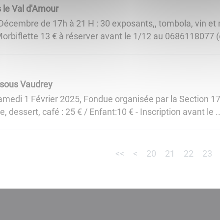
 le Val d'Amour
6 Décembre de 17h à 21 H : 30 exposants,, tombola, vin e
orbiflette 13 € à réserver avant le 1/12 au 0686118077 (o
 sous Vaudrey
medi 1 Février 2025, Fondue organisée par la Section 17 
, dessert, café : 25 € / Enfant:10 € - Inscription avant le ..
<<
<
20
21
22
23