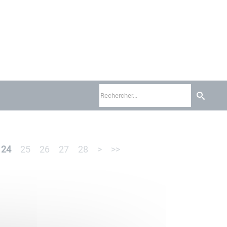
24
25
26
27
28
>
>>